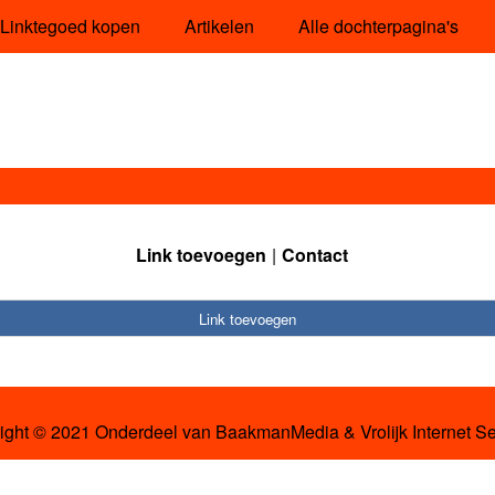
Linktegoed kopen
Artikelen
Alle dochterpagina's
Link toevoegen
Contact
Link toevoegen
ight © 2021 Onderdeel van
BaakmanMedia
&
Vrolijk Internet S